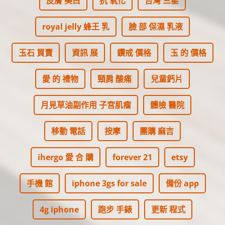
皮膚 美白
抗 氧化
台灣 三星
royal jelly 蜂王 乳
臉 部 保濕 乳液
玉石 買賣
資訊 展
鑽戒 價格
玉 的 價格
愛 的 禮物
頸肩 酸痛
兒童鈣片
月見草油副作用 子宮肌瘤
體檢 醫院
移動 電話
按摩
團購 麻吉
ihergo 愛 合 購
forever 21
etsy
手機 館
iphone 3gs for sale
備份 app
4g iphone
跑步 手錶
更新 程式