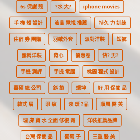
6s 保護 殼
?水 大?
iphone movies
手 機 殼 設計
液晶 電視 推薦
持久 力 訓練
住宿 券 團購
羽絨外套
派對洋裝
短褲
露肩洋裝
背心
優惠卷
快? 男?
手機 測評
手提 電腦
桃園 程式 設計
華碩 總 公司
斜 袋
燦坤
好 用 保養 品
韓式 眉
眼 紋
淡 斑 ?品
順風 醫 美
理 膚 寶 水 全面 修復 霜
洋裝推薦品牌
台灣 保養 品
葡萄 子
三重 醫 美