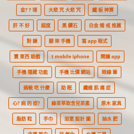
金? ? 埵
大悲 咒 大悲 咒
鐵 板 神算
肝 不 好
超度
黑 鑽石
白金 婚 戒 推薦
對 鍊
腳 架 手機
寫 app 程式
賣 東西 遊戲
t mobile iphone
鬧鐘 app
手機 隱藏 功能
手機 比價 網站
眼線 筆
過敏 吃 什麼
助 眠
纖維 肌 痛 症
心? 病 的 症?
綠茶萃取含兒茶素
原木 家具
脂肪 粒
手巾
浴室 設計 圖
抽水 肥