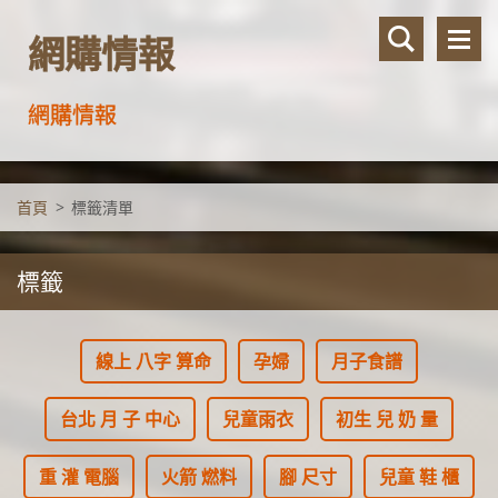
網購情報
網購情報
首頁
>
標籤清單
標籤
線上 八字 算命
孕婦
月子食譜
台北 月 子 中心
兒童雨衣
初生 兒 奶 量
重 灌 電腦
火箭 燃料
腳 尺寸
兒童 鞋 櫃