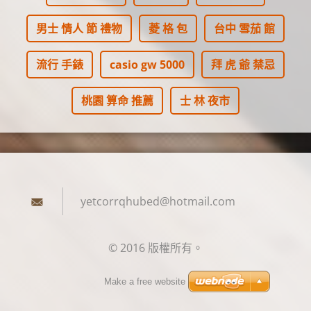
男士 情人 節 禮物
菱 格 包
台中 雪茄 館
流行 手錶
casio gw 5000
拜 虎 爺 禁忌
桃園 算命 推薦
士 林 夜市
yetcorrq
hubed@ho
tmail.co
m
© 2016 版權所有。
Make a free website