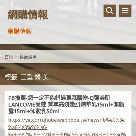
網購情報
網購情報
首頁
>
標籤清單
標籤: 三重 醫 美
FB推薦-您一定不能錯過東森購物-Q彈美肌
LANCOME蘭蔻 菁萃亮妍嫩肌精華乳15ml+潔顏
露15ml+卸妝乳50ml
https://yetcorrqhube.webnode.tw/news/fb%e6%8e
%a8%e8%96%a6-
%e6%82%a8%e4%b8%80%e5%ae%9a%e4%b8%8d%