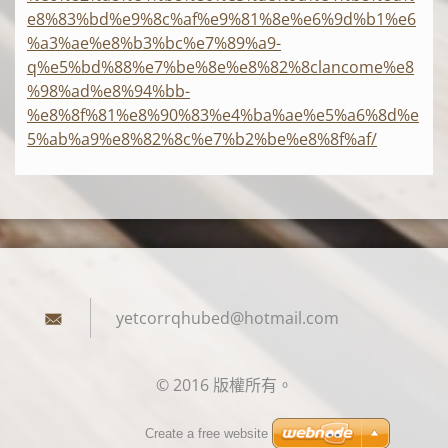
e8%83%bd%e9%8c%af%e9%81%8e%e6%9d%b1%e6
%a3%ae%e8%b3%bc%e7%89%a9-
q%e5%bd%88%e7%be%8e%e8%82%8clancome%e8
%98%ad%e8%94%bb-
%e8%8f%81%e8%90%83%e4%ba%ae%e5%a6%8d%e
5%ab%a9%e8%82%8c%e7%b2%be%e8%8f%af/
yetcorrq
hubed@ho
tmail.co
m
© 2016 版權所有。
Create a free website