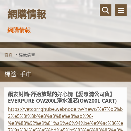
網購情報
網購情報
首頁
>
標籤清單
標籤: 手巾
網友討論-舒適放鬆的好心情【愛惠浦公司貨】
EVERPURE OW200L淨水濾芯(OW200L CART)
https://yetcorrqhube.webnode.tw/news/%e7%b6%b
2%e5%8f%8b%e8%a8%8e%e8%ab%96-
%e8%88%92%e9%81%a9%e6%94%be%e9%ac%86%e
7%9a%84%e5%a5%bd%e5%bf%83%e6%83%85%e3%