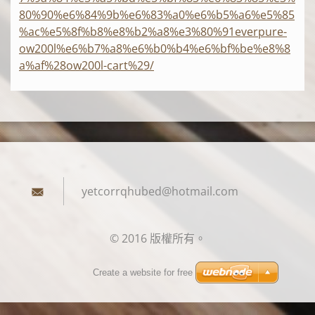
80%90%e6%84%9b%e6%83%a0%e6%b5%a6%e5%85
%ac%e5%8f%b8%e8%b2%a8%e3%80%91everpure-
ow200l%e6%b7%a8%e6%b0%b4%e6%bf%be%e8%8
a%af%28ow200l-cart%29/
yetcorrq
hubed@ho
tmail.co
m
© 2016 版權所有。
Create a website for free