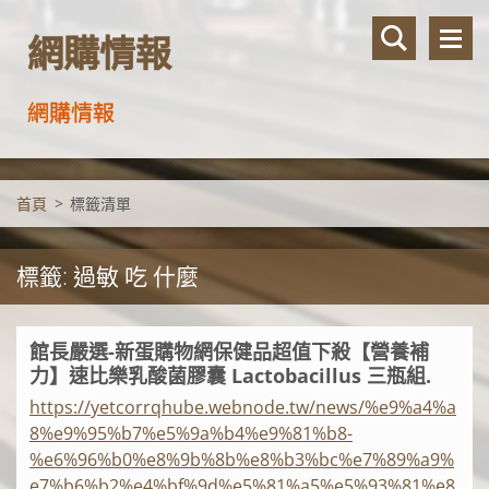
網購情報
網購情報
首頁
>
標籤清單
標籤: 過敏 吃 什麼
館長嚴選-新蛋購物網保健品超值下殺【營養補
力】速比樂乳酸菌膠囊 Lactobacillus 三瓶組.
https://yetcorrqhube.webnode.tw/news/%e9%a4%a
8%e9%95%b7%e5%9a%b4%e9%81%b8-
%e6%96%b0%e8%9b%8b%e8%b3%bc%e7%89%a9%
e7%b6%b2%e4%bf%9d%e5%81%a5%e5%93%81%e8