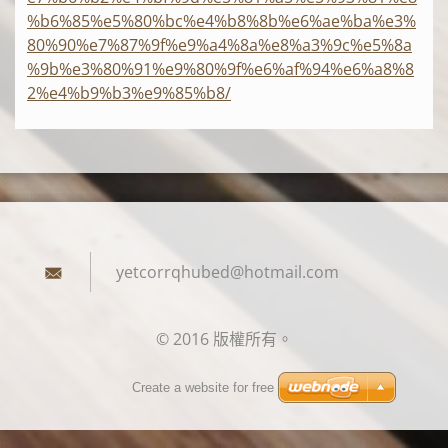
%b6%85%e5%80%bc%e4%b8%8b%e6%ae%ba%e3%
80%90%e7%87%9f%e9%a4%8a%e8%a3%9c%e5%8a
%9b%e3%80%91%e9%80%9f%e6%af%94%e6%a8%8
2%e4%b9%b3%e9%85%b8/
yetcorrq
hubed@ho
tmail.co
m
© 2016 版權所有。
Create a website for free