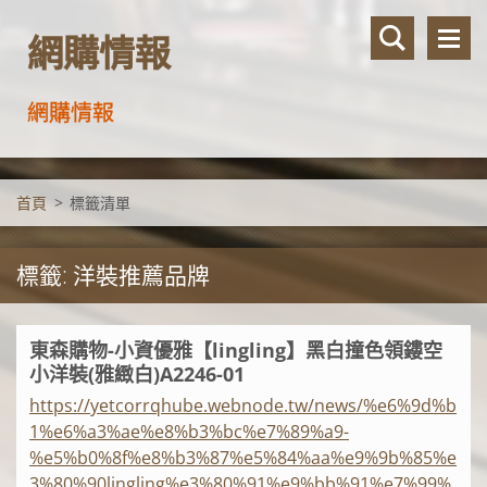
網購情報
網購情報
首頁
>
標籤清單
標籤: 洋裝推薦品牌
東森購物-小資優雅【lingling】黑白撞色領鏤空
小洋裝(雅緻白)A2246-01
https://yetcorrqhube.webnode.tw/news/%e6%9d%b
1%e6%a3%ae%e8%b3%bc%e7%89%a9-
%e5%b0%8f%e8%b3%87%e5%84%aa%e9%9b%85%e
3%80%90lingling%e3%80%91%e9%bb%91%e7%99%