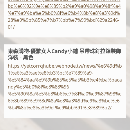
bd%e6%92%9e%e8%89%b2%e9%a0%98%e9%8f%a4
%e7%a9%ba%e5%b0%8f%e6%b4%8b%e8%a3%9d%
28%e9%9b%85%e7%b7%bb%e7%99%bd%29a2246-
01/
東森購物-優雅女人Candy小舖 吊帶珠釘拉鍊裝飾
洋裝 - 黑色
https://yetcorrqhube.webnode.tw/news/%e6%9d%b
1%e6%a3%ae%e8%b3%bc%e7%89%a9-
%e5%84%aa%e9%9b%85%e5%a5%b3%e4%ba%baca
ndy%e5%b0%8f%e8%88%96-
%e5%90%8a%e5%b8%b6%e7%8f%a0%e9%87%98%e
6%8b%89%e9%8d%8a%e8%a3%9d%e9%a3%be%e6
%b4%8b%e8%a3%9d-%e9%bb%91%e8%89%b2/