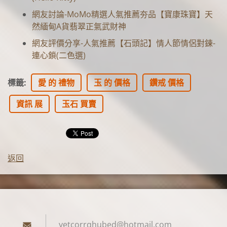
網友討論-MoMo精選人氣推薦夯品【寶康珠寶】天
然緬甸A貨翡翠正氣武財神
網友評價分享-人氣推薦【石頭記】情人節情侶對鍊-
連心鎖(二色選)
標籤
:
愛 的 禮物
玉 的 價格
鑽戒 價格
資訊 展
玉石 買賣
返回
yetcorrq
hubed@ho
tmail.co
m