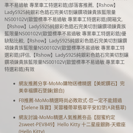
準不易過敏 專業車工特選彩鋯)部落客推薦,【Rshow】
LadyS925純銀彩色鋯石完美切割鑲鑽項鍊貴族藍限量
NS00102V(歐盟標準不易過敏 專業車工特選彩鋯)開箱文,
【Rshow】LadyS925純銀彩色鋯石完美切割鑲鑽項鍊貴族
藍限量NS00102V(歐盟標準不易過敏 專業車工特選彩鋯)優
缺點比較,【Rshow】LadyS925純銀彩色鋯石完美切割鑲鑽
項鍊貴族藍限量NS00102V(歐盟標準不易過敏 專業車工特
選彩鋯)評估,【Rshow】LadyS925純銀彩色鋯石完美切割鑲
鑽項鍊貴族藍限量NS00102V(歐盟標準不易過敏 專業車工
特選彩鋯)有效
網友推薦分享-MoMo購物送禮精選【美妮鑽石】完
美幸福鑽石墜鍊(銀白)
FB推薦-MoMo精選時尚必敗款式-您一定不能錯過
【Selene 珠寶】芙蓉種帶翠翡翠平安扣墜(A貨翡翠)
網友討論-MoMo精選人氣推薦夯品【甜蜜約定
2sweet-PEV849】Hello Kitty 十二星座銀飾-天蠍座
(Hello Kitty)