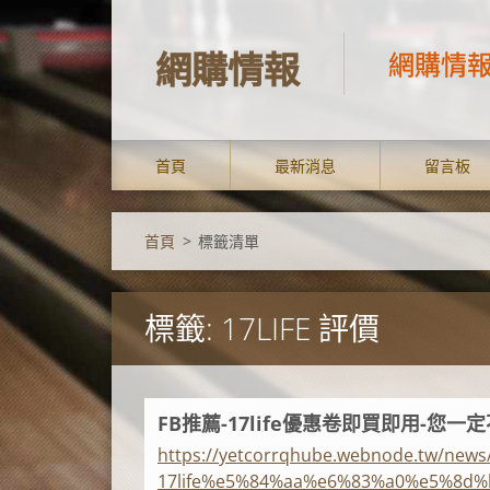
網購情報
網購情
首頁
最新消息
留言板
首頁
>
標籤清單
標籤: 17LIFE 評價
FB推薦-17life優惠卷即買即用-您一定
https://yetcorrqhube.webnode.tw/ne
17life%e5%84%aa%e6%83%a0%e5%8d