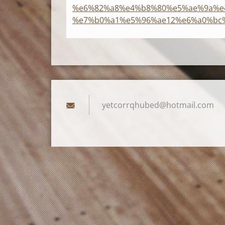
%e6%82%a8%e4%b8%80%e5%ae%9a%e4
%e7%b0%a1%e5%96%ae12%e6%a0%bc
yetcorrq
hubed@ho
tmail.co
m