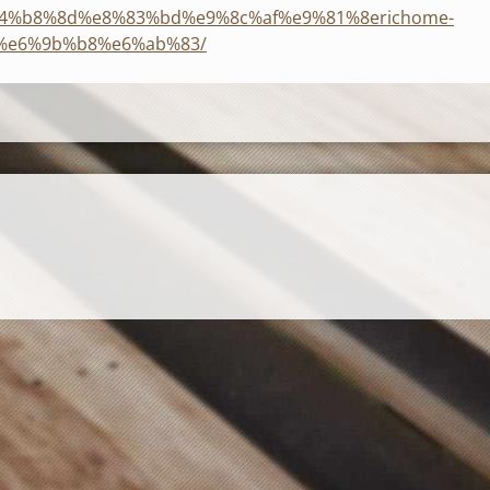
%b8%8d%e8%83%bd%e9%8c%af%e9%81%8erichome-
%e6%9b%b8%e6%ab%83/