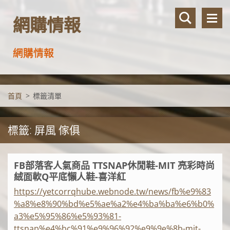
網購情報
網購情報
首頁
>
標籤清單
標籤: 屏風 傢俱
FB部落客人氣商品 TTSNAP休閒鞋-MIT 亮彩時尚
絨面軟Q平底懶人鞋-喜洋紅
https://yetcorrqhube.webnode.tw/news/fb%e9%83
%a8%e8%90%bd%e5%ae%a2%e4%ba%ba%e6%b0%
a3%e5%95%86%e5%93%81-
ttsnap%e4%bc%91%e9%96%92%e9%9e%8b-mit-