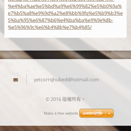
%e4%ba%ae%e5%bd%a9%e6%99%82%e5%b0%9a%
e7%b5%a8%e9%9d%a2%e8%bb%9fq%e5%b9%b3%e
5%ba%95%e6%87%b6%e4%ba%ba%e9%9e%8b-
%e5%96%9c%e6%b4%8b%e7%b4%85/
yetcorrq
hubed@ho
tmail.co
m
© 2016 版權所有。
Make a free website