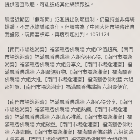
提供審查軟體，可能造成其他網媒跟進。
臉書近期因「假新聞」氾濫提出防範機制，仍堅持並非傳統
媒體，不需承擔編輯責任。但臉書為了中國大陸市場傳出自
我設限，玩兩套標準，再度引起批判。1051124
【南門市場逸湘齋】福滿飄香佛跳牆 六組CP值超高,【南門
市場逸湘齋】福滿飄香佛跳牆 六組使用心得,【南門市場逸
湘齋】福滿飄香佛跳牆 六組分享文,【南門市場逸湘齋】福
滿飄香佛跳牆 六組嚴選好物,【南門市場逸湘齋】福滿飄香
佛跳牆 六組大推,【南門市場逸湘齋】福滿飄香佛跳牆 六組
那裡買,【南門市場逸湘齋】福滿飄香佛跳牆 六組最便宜,
【南門市場逸湘齋】福滿飄香佛跳牆 六組心得分享,【南門
市場逸湘齋】福滿飄香佛跳牆 六組熱銷,【南門市場逸湘
齋】福滿飄香佛跳牆 六組真心推薦,【南門市場逸湘齋】福
滿飄香佛跳牆 六組破盤,【南門市場逸湘齋】福滿飄香佛跳
牆 六組網購,【南門市場逸湘齋】福滿飄香佛跳牆 六組網路
人氣商品,【南門市場逸湘齋】福滿飄香佛跳牆 六組評價,