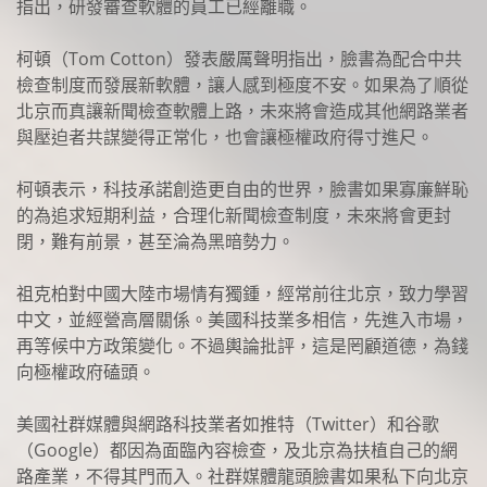
指出，研發審查軟體的員工已經離職。
柯頓（Tom Cotton）發表嚴厲聲明指出，臉書為配合中共
檢查制度而發展新軟體，讓人感到極度不安。如果為了順從
北京而真讓新聞檢查軟體上路，未來將會造成其他網路業者
與壓迫者共謀變得正常化，也會讓極權政府得寸進尺。
柯頓表示，科技承諾創造更自由的世界，臉書如果寡廉鮮恥
的為追求短期利益，合理化新聞檢查制度，未來將會更封
閉，難有前景，甚至淪為黑暗勢力。
祖克柏對中國大陸市場情有獨鍾，經常前往北京，致力學習
中文，並經營高層關係。美國科技業多相信，先進入市場，
再等候中方政策變化。不過輿論批評，這是罔顧道德，為錢
向極權政府磕頭。
美國社群媒體與網路科技業者如推特（Twitter）和谷歌
（Google）都因為面臨內容檢查，及北京為扶植自己的網
路產業，不得其門而入。社群媒體龍頭臉書如果私下向北京