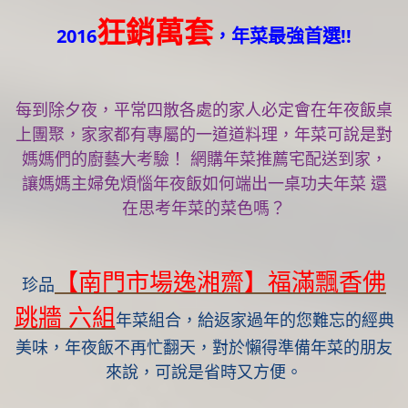
狂銷萬套
2016
，年菜最強首選!!
每到除夕夜，平常四散各處的家人必定會在年夜飯桌
上團聚，家家都有專屬的一道道料理，年菜可說是對
媽媽們的廚藝大考驗！ 網購年菜推薦宅配送到家，
讓媽媽主婦免煩惱年夜飯如何端出一桌功夫年菜 還
在思考年菜的菜色嗎？
【南門市場逸湘齋】福滿飄香佛
珍品
跳牆 六組
年菜組合，給返家過年的您難忘的經典
美味，年夜飯不再忙翻天，對於懶得準備年菜的朋友
來說，可說是省時又方便。