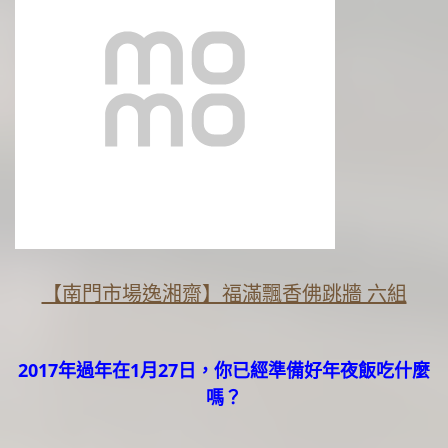
【南門市場逸湘齋】福滿飄香佛跳牆 六組
2017年過年在1月27日，你已經準備好年夜飯吃什麼
嗎？