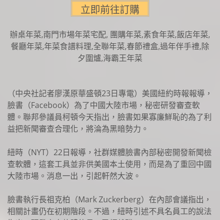
辦桌年菜,南門市場年菜宅配, 團購年菜,素食年菜,飯店年菜,
餐廳年菜,年菜食譜料理,全聯年菜,春節禮盒,過年伴手禮,除
夕圍爐,海霸王年菜
（中央社記者廖漢原華盛頓23日專電）美國紐約時報報導，
臉書（Facebook）為了中國大陸市場，秘密研發審查軟
體。聯邦參議員柯頓今天指出，臉書如果寡廉鮮恥的為了利
益把新聞審查合理化，將淪為黑暗勢力。
紐時（NYT）22日報導，社群媒體臉書內部秘密開發新聞檢
查軟體，這套工具並非供美國本土使用，而是為了重回中國
大陸市場。消息一出，引起軒然大波。
臉書執行長祖克柏（Mark Zuckerberg）在內部會議指出，
相關計畫仍在初期階段。不過，紐時引述不具名員工的說法