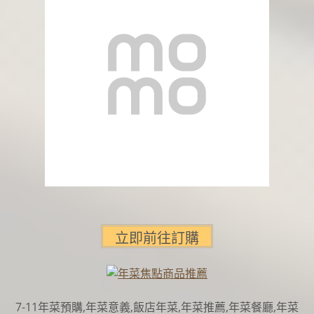
7-11年菜預購,年菜意義,飯店年菜,年菜推薦,年菜餐廳,年菜