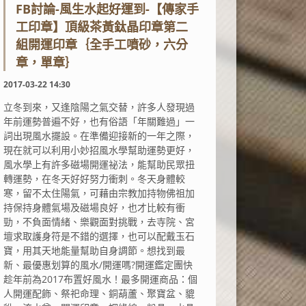
FB討論-風生水起好運到-【傳家手
工印章】頂級茶黃鈦晶印章第二
組開運印章｛全手工噴砂，六分
章，單章｝
2017-03-22 14:30
立冬到來，又逢陰陽之氣交替，許多人發現過
年前運勢普遍不好，也有俗語「年關難過」一
詞出現風水擺設。在準備迎接新的一年之際，
現在就可以利用小妙招風水學幫助運勢更好，
風水學上有許多磁場開運祕法，能幫助民眾扭
轉運勢，在冬天好好努力衝刺。冬天身體較
寒，留不太住陽氣，可藉由宗教加持物佛祖加
持保持身體氣場及磁場良好，也才比較有衝
勁，不負面情緒、樂觀面對挑戰，去寺院、宮
壇求取護身符是不錯的選擇，也可以配戴玉石
寶，用其天地能量幫助自身調節。想找到最
新、最優惠划算的風水/開運嗎?開運鑑定團快
趁年前為2017布置好風水！最多開運商品：個
人開運配飾、祭祀命理、銅葫蘆、聚寶盆、貔