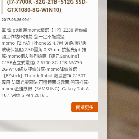
(I7-7700K -32G-2TB+512G SSD-
GTX1080-8G-WIN10)
2017-03-26 09:11
筆 電 ptt推薦momo精選【HP】Z238 迷你繪
圖工作站FB推薦-您一定不能錯過
momo【ZIYA】iPhone6S 4.7吋 9H防爆抗刮
玻璃保護貼(2.5D圓角 0.33mm 抗藍光)ptt推
薦-momo網友熱烈搶購【捷元Genuine】
G15B直立式電腦(i7-6700-8G-1TB-NV730-
2G-W10)網友評價分享-momo降價首選
【EZstick】ThundeRobot 飆速雷神 G150T
專用 防藍光螢幕貼(可選鏡面或霧面)開箱推薦-
momo金雞獻禮【SAMSUNG】Galaxy Tab A
10.1 with S Pen 2016...
閱讀更多